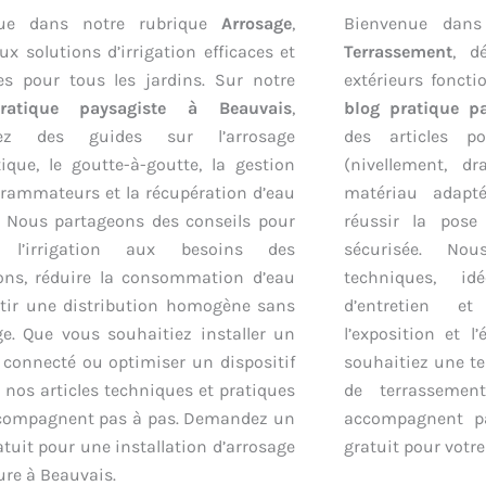
nue dans notre rubrique
Arrosage
,
Bienvenue dan
ux solutions d’irrigation efficaces et
Terrassement
, d
s pour tous les jardins. Sur notre
extérieurs foncti
ratique paysagiste à Beauvais
,
blog pratique p
rez des guides sur l’arrosage
des articles p
que, le goutte-à-goutte, la gestion
(nivellement, dr
rammateurs et la récupération d’eau
matériau adapté
. Nous partageons des conseils pour
réussir la pose
r l’irrigation aux besoins des
sécurisée. No
ions, réduire la consommation d’eau
techniques, id
ntir une distribution homogène sans
d’entretien e
ge. Que vous souhaitiez installer un
l’exposition et 
connecté ou optimiser un dispositif
souhaitiez une te
, nos articles techniques et pratiques
de terrassemen
compagnent pas à pas. Demandez un
accompagnent p
atuit pour une installation d’arrosage
gratuit pour votre
re à Beauvais.