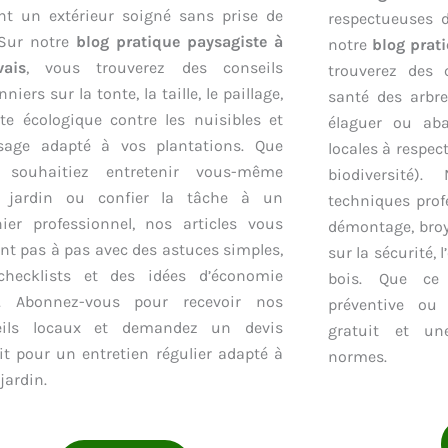
nt un extérieur soigné sans prise de
respectueuses d
 Sur notre
blog pratique paysagiste à
notre
blog prat
vais
, vous trouverez des conseils
trouverez des 
niers sur la tonte, la taille, le paillage,
santé des arbr
tte écologique contre les nuisibles et
élaguer ou aba
osage adapté à vos plantations. Que
locales à respect
 souhaitiez entretenir vous-même
biodiversité).
e jardin ou confier la tâche à un
techniques profe
nier professionnel, nos articles vous
démontage, broy
nt pas à pas avec des astuces simples,
sur la sécurité, 
checklists et des idées d’économie
bois. Que ce 
u. Abonnez-vous pour recevoir nos
préventive ou
eils locaux et demandez un devis
gratuit et un
it pour un entretien régulier adapté à
normes.
jardin.