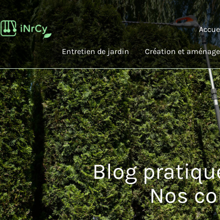
Aller
au
Accue
contenu
Entretien de jardin
Création et aménage
Blog pratiqu
Nos con