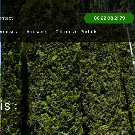
ontact
06 22 08 21 79
errasses
Arrosage
Clôtures et Portails
s :