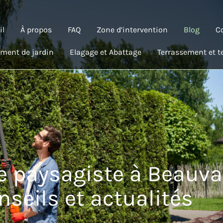
il
À propos
FAQ
Zone d’intervention
Blog
C
ment de jardin
Elagage et Abattage
Terrassement et t
e paysagiste à Beauvai
seils et actualités