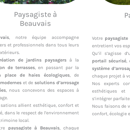
Paysagiste à
P
Beauvais
vais
, notre équipe accompagne
Votre
paysagiste 
iers et professionnels dans tous leurs
entretient vos es
xtérieurs.
Qu’il s’agisse d
réation de jardins paysagers
à la
portail sécurisé
,
ion de terrasses
, en passant par la
système d’arros
 place de haies écologiques
, de
chaque projet à v
s modernes
et de
solutions d’arrosage
Nos experts con
ées
, nous concevons des espaces à
esthétiques et 
age.
s’intégrer parfai
isations allient esthétique, confort et
Nous faisons de v
té, dans le respect de l’environnement
confort, écologie 
trimoine local.
otre
paysagiste à Beauvais
, chaque