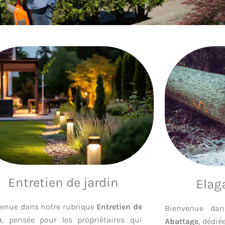
Entretien de jardin
Elag
enue dans notre rubrique
Entretien de
Bienvenue da
n
, pensée pour les propriétaires qui
Abattage
, dédié