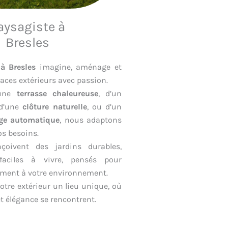
aysagiste à
Bresles
à Bresles
imagine, aménage et
paces extérieurs avec passion.
’une
terrasse chaleureuse
, d’un
 d’une
clôture naturelle
, ou d’un
age automatique
, nous adaptons
os besoins.
çoivent des jardins durables,
faciles à vivre, pensés pour
tement à votre environnement.
otre extérieur un lieu unique, où
et élégance se rencontrent.