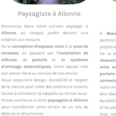
Paysagiste à Allonne
Bienvenue dans notre univers paysager à
Allonne
, où chaque jardin devient une
À
Beau
création sur mesure.
particul
De la
conception d’espaces verts
à la
pose de
projets e
terrasses
, en passant par l’
installation de
De la
c
clôtures
, de
portails
et de
systèmes
rénovat
d’arrosage automatiques
, notre équipe met
mise en
son savoir-faire au service de vos envies.
portail
Nous associons design, durabilité et respect
connect
de la nature pour créer des extérieurs vivants,
votre im
faciles à entretenir et adaptés au climat local.
Nos réal
Faites confiance à votre
paysagiste à Allonne
durabili
pour transformer votre terrain en un lieu de
et du pa
détente et d’harmonie.
Avec v