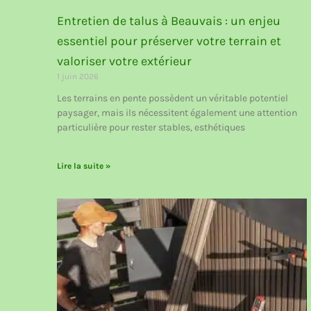
Entretien de talus à Beauvais : un enjeu
essentiel pour préserver votre terrain et
valoriser votre extérieur
1 juin 2026
Les terrains en pente possèdent un véritable potentiel
paysager, mais ils nécessitent également une attention
particulière pour rester stables, esthétiques
Lire la suite »