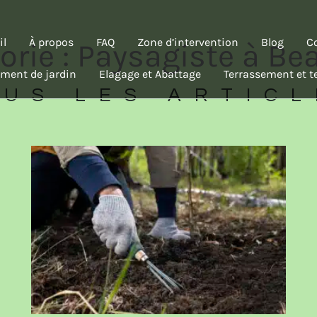
il
À propos
FAQ
Zone d’intervention
Blog
C
orie : Paysagiste à Be
ment de jardin
Elagage et Abattage
Terrassement et t
US LES ARTIC
Page
Page
Page