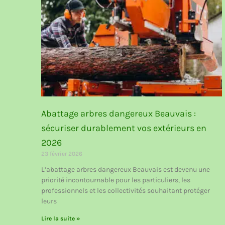
Abattage arbres dangereux Beauvais :
sécuriser durablement vos extérieurs en
2026
23 février 2026
L’abattage arbres dangereux Beauvais est devenu une
priorité incontournable pour les particuliers, les
professionnels et les collectivités souhaitant protéger
leurs
Lire la suite »