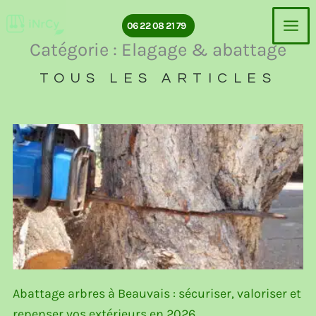
Aller
au
06 22 08 21 79
contenu
Catégorie : Elagage & abattage
TOUS LES ARTICLES
Abattage arbres à Beauvais : sécuriser, valoriser et
repenser vos extérieurs en 2026