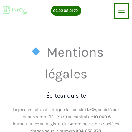
Aller
au
06 22 08 21 79
contenu
Mentions
légales
Éditeur du site
Le présent site est édité par la société
iNrCy
, société par
actions simplifiée (SAS) au capital de
10 000 €
,
immatriculée au Registre du Commerce et des Sociétés
d’Arras sous le numéro
994 652 378
.