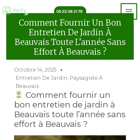
Aller
au
06 22 08 21 79
contenu
Comment Fournir Un Bon
Entretien De Jardin À
Beauvais Toute L’année Sans
Effort À Beauvais ?
Octobre 14, 2025
Entretien De Jardin
,
Paysagiste À
Beauvais
Comment fournir un
bon entretien de jardin à
Beauvais toute l’année sans
effort à Beauvais ?